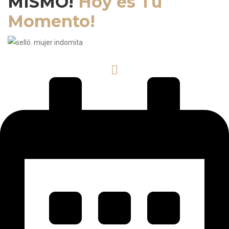
MISMO!
Hoy es Tu
Momento!