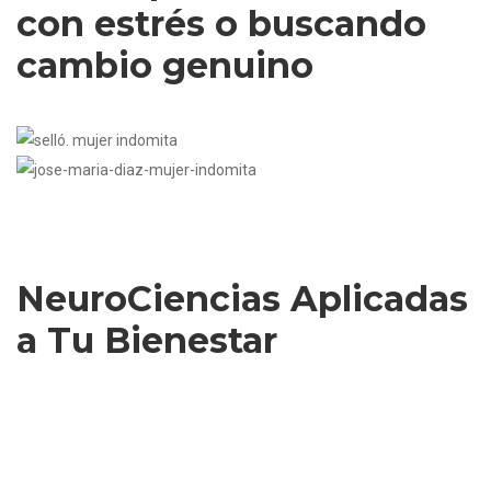
con estrés o buscando
cambio genuino
José María Díaz
NeuroCoah Trainer del Master
Lo Que Incluye Tu Inversión
NeuroCiencias Aplicadas
a Tu Bienestar
✅ 10 Módulos Completos (160+ horas)
✅ Sesión 1-on-1 de Estrategia Personal
✅ Acceso de Por Vida al Contenido
✅ Comunidad VIP Exclusiva