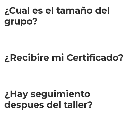
entender y aplicar.
¿Cual es el tamaño del
grupo?
Grupos reducidos de entre 15 y 30 personas para garantizar
atención personalizada y crear un ambiente de aprendizaje íntimo
y colaborativo.
¿Recibire mi Certificado?
Sí, certificado de asistencia incluido. También existe la opción de
una certificación avanzada en Neurocoaching para quienes
deseen profundizar.
¿Hay seguimiento
despues del taller?
Sí, incluye seguimiento opcional a 30 días y acceso a recursos
complementarios, materiales de apoyo y una comunidad