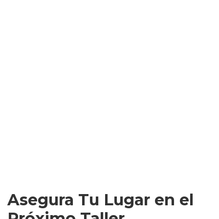
Carlos Rodríguez
Emprendedor
Finalmente entiendo por qué algunos hábitos son tan difíciles de
cambiar. Las herramientas que aprendí fueron transformadoras.
Laura Martínez
Educadora
Curriculum basado en investigación neurocientífica actual y
metodologías validadas
Jose Marcano
Profesor
Ahora mis alumnos ponen mas atencion a mis clases y son mas
comunicativos.
Asegura Tu Lugar en el
Próximo Taller