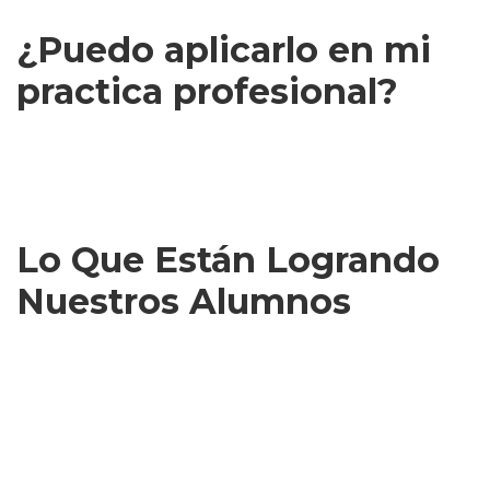
exclusiva de participantes.
¿Puedo aplicarlo en mi
practica profesional?
Absolutamente. El contenido es completamente aplicable a
coaching, educación, liderazgo y desarrollo personal. Muchos de
nuestros participantes son profesionales que integran estas
herramientas en su práctica.
Lo Que Están Logrando
Nuestros Alumnos
María González
Coach de Negocios
Este taller cambió mi forma de entender el estrés y cómo
manejarlo. Ahora aplico estos conocimientos con todos mis
clientes.a obvia.”