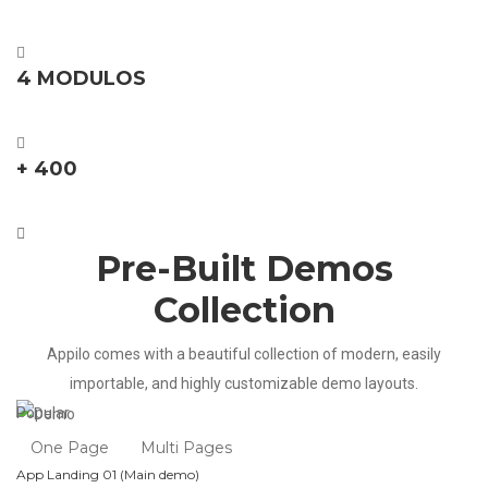
80% Practico y 20% Teoría
4 MODULOS
Clases de 15 a 45 minutos, Material PDF, eBooks, Test y Más
+ 400
Alumnos han Transformado Sus Vidas
Pre-Built Demos
Collection
Appilo comes with a beautiful collection of modern, easily
importable, and highly customizable demo layouts.
Popular
One Page
Multi Pages
App Landing 01 (Main demo)