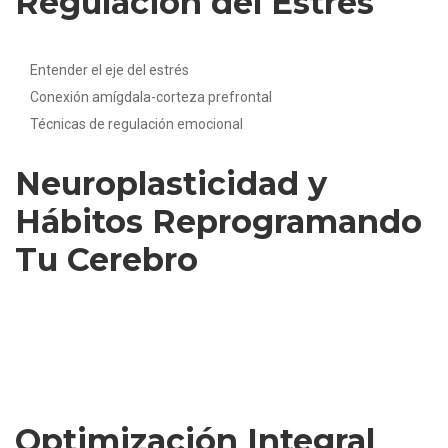
Regulación del Estrés
Lo que aprenderás:
✅
Entender el eje del estrés
✅
Conexión amígdala-corteza prefrontal
✅
Técnicas de regulación emocional
⏱️ 2.5 horas
Neuroplasticidad y
Hábitos Reprogramando
Tu Cerebro
Lo que aprenderás:
✅
Neurobiología de los hábitos
✅
Principios de neuroplasticidad aplicados
✅
Diseño de hábitos saludables
⏱️ 2.5 horas
Optimización Integral