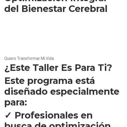
del Bienestar Cerebral
Lo que aprenderás:
✅
Sueño y consolidación de memoria
✅
Movimiento y BDNF
✅
Plan personalizado de bienestar
⏱️ 2.5 horas
Quiero Transformar Mi Vida
¿Este Taller Es Para Ti?
Este programa está
diseñado especialmente
para:
✓ Profesionales en
busca de optimización