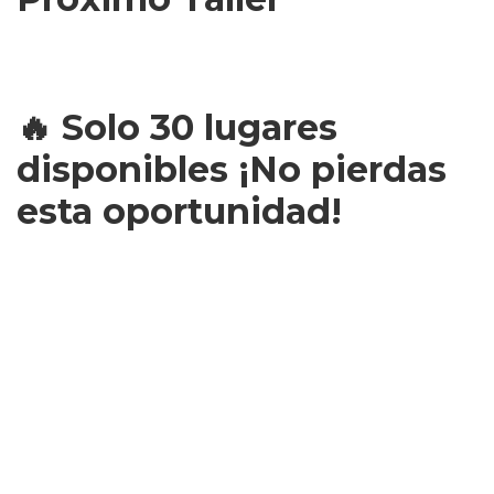
Transforma tu comprensión del cerebro y
crea cambios duraderos en tu vida personal
y profesional.
🔥 Solo 30 lugares
disponibles ¡No pierdas
esta oportunidad!
¿Prefieres hablar
directamente
conmigo?
💡 Consulta la inversión y opciones de pago
disponibles
Tu Nombre y Apellido