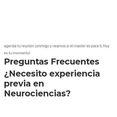
herramientas y estrategias basadas en la última evidencia
neurocientífica para desbloquear tu potencial y convertir la
autoconciencia en acción.
El neurocoaching no es solo entrenamiento mental, es una
invitación audaz a reinventarte desde lo más profundo de tu
biología y tus aspiraciones.
agenda tu reunión conmigo y veamos si el master es para ti, Hoy
es tu momento!
Preguntas Frecuentes
¿Necesito experiencia
previa en
Neurociencias?
No, el taller está diseñado para principiantes. Usamos un lenguaje
accesible con ejemplos prácticos que cualquier persona puede